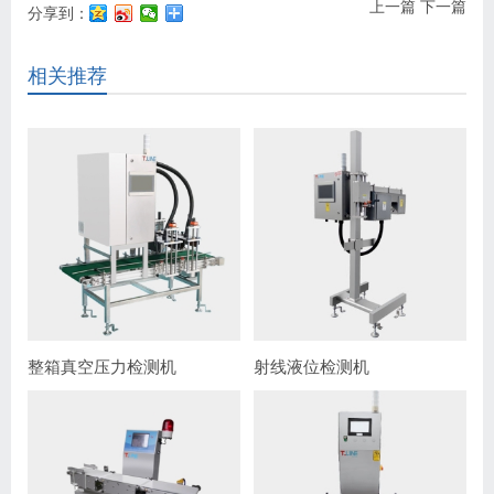
上一篇
下一篇
分享到：
相关推荐
整箱真空压力检测机
射线液位检测机