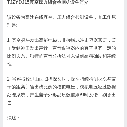
TJZYDJ15
真空压力组合检测机
设备简介
该设备为高速在线真空、压力组合检测设备，其工作原
理是:
1. 真空探头发出高能电磁波非接触式冲击容器顶盖，盖
子受到冲击发出声音，声音跟容器内的真空度有一定的
比例关系。独特的声音分析法可以做到高精确度和连续
性。
2. 当容器经过曲面扫描探头时，探头持续检测探头与盖
子的距离并输出成比例的模拟电压，模拟电压经过数据
处理系统，产生盖子外形品质数值则即时反馈，剔除出
去。
综述：