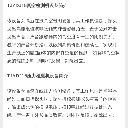
TJZDJ15真空检测机
设备简介
该设备为高速在线真空检测设备，其工作原理是，探头
发出高能电磁波非接触式冲击容器顶盖，盖子受到冲击
发出声音，声音跟容器内的真空度有一定的比例关系。
独特的声音分析法可以做到高精确度和连续性。实现对
生产线上的罐(瓶)体的内部真空度的检测，如有非真空状
态的罐(瓶)体，则即时反馈，剔除出去。
TJYDJ15压力检测机
设备简介
该设备为高速在线压力检测设备，其工作原理是当容器
经过曲面扫描探头时，探头持续检测探头与盖子的距离
并输出成比例的模拟电压，模拟电压经过数据处理系
统，产生盖子外形品质数值。则即时反馈，剔除出去。