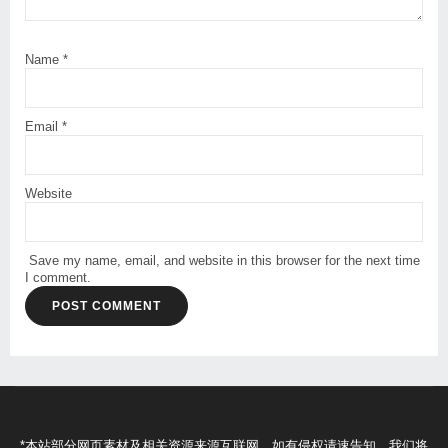
Name
*
Email
*
Website
Save my name, email, and website in this browser for the next time
I comment.
*本站部分网页素材及相关资源来源互联网，如有侵权请速告知，我们将