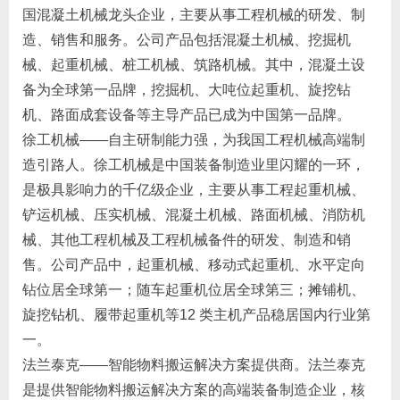
国混凝土机械龙头企业，主要从事工程机械的研发、制
造、销售和服务。公司产品包括混凝土机械、挖掘机
械、起重机械、桩工机械、筑路机械。其中，混凝土设
备为全球第一品牌，挖掘机、大吨位起重机、旋挖钻
机、路面成套设备等主导产品已成为中国第一品牌。
徐工机械——自主研制能力强，为我国工程机械高端制
造引路人。徐工机械是中国装备制造业里闪耀的一环，
是极具影响力的千亿级企业，主要从事工程起重机械、
铲运机械、压实机械、混凝土机械、路面机械、消防机
械、其他工程机械及工程机械备件的研发、制造和销
售。公司产品中，起重机械、移动式起重机、水平定向
钻位居全球第一；随车起重机位居全球第三；摊铺机、
旋挖钻机、履带起重机等12 类主机产品稳居国内行业第
一。
法兰泰克——智能物料搬运解决方案提供商。法兰泰克
是提供智能物料搬运解决方案的高端装备制造企业，核