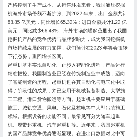
严格控制了生产成本。从销售环境来看，我国液压挖掘
机海外市场份额不断扩张。到2022 年末，出口金额共计
83.85 亿美元，同比增长65.32%；进口金额共计1.22 亿
美元，同比减少66.48%。海外市场的崛起凸显出了我国
挖掘机产品的竞争优势与品牌影响力，成为我国挖掘机
市场持续发展的有力支撑，我们预计在2023 年将会扭转
下行态势，重回增长区间。
起重机基本实现自动化，正步入智能化进程，产品运行
精准把控。我国制造业已经在传统制造业中成熟，迈向
了智能制造的历程。起重机也在其自动化与电气化中取
得了阶段性的成果，并已应用于机械装备制造、大型施
工工程、港口货物搬运等方面。起重机主要应用于基础
施工、城轨交通、风电、石化及核电等中大型吊装施工
领域。根据设备的功能不同，最常见可分为随车起重
机、履带起重机、汽车起重机等。近年来，我国起重机
的国产品牌竞争优势逐渐显现。在进出口数据对比中可